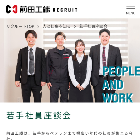
ン
MENU
コーポレートサイト
TOP
リクルートTOP
人と仕事を知る
若手社員座談会
若手社員座談会
前田工繊は、若手からベテランまで幅広い年代の社員が集まる会
社。